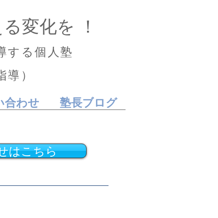
る変化を ！
導する個人塾
指導）
い合わせ
塾長ブログ
せはこちら