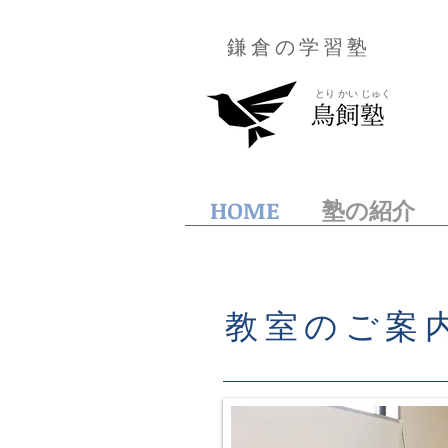
鎌倉の学習塾
とり かい じゅく
HOME
塾の紹介
教室のご案