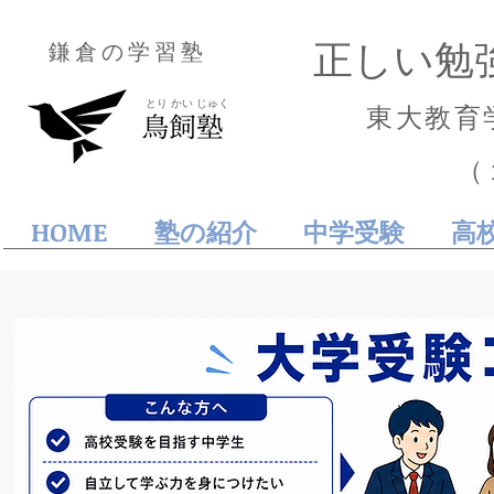
正しい勉
鎌倉の学習塾
とり かい じゅく
東大教育
（
HOME
塾の紹介
中学受験
高