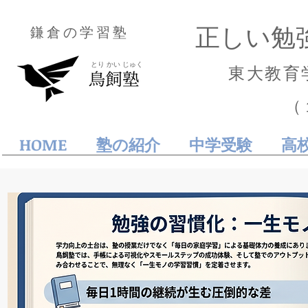
正しい勉
鎌倉の学習塾
とり かい じゅく
東大教育
（
HOME
塾の紹介
中学受験
高