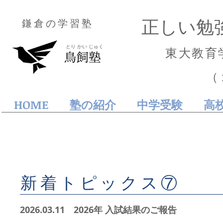
正しい勉
鎌倉の学習塾
とり かい じゅく
東大教育
（
HOME
塾の紹介
中学受験
高
​新着トピックス
⑦
2026.03.11 2
026年 入試結果のご報告