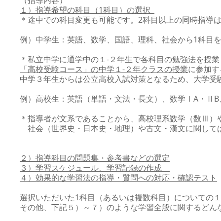
（指導内容）
１）指導希望の科目（1科目）の選択
＊途中での科目変更も可能です。2科目以上の同時指導
例）中学生：英語、数学、国語、理科、社会から1科目
＊私立中学に通学中の１-２年生で各科目の勉強法を授
「高校受験コース」の中学１-２年クラスの授業
に参加す
中学３年生からは公立高校入試対策となるため、大学受
例）高校生：英語（単語・文法・長文）、数学ⅠA・ⅡB
＊指導者が文系であることから、高校理系数学（数Ⅲ）
社会（世界史・日本史・地理）や古文・漢文に関しては
２）指導科目の問題集・参考書などの選定
３）学習スケジュール、学習記録の作成
４）効果的な学習法の指導・質問への対応・確認テスト
選択いただいた1科目（あるいは複数科目）についての
その他、下記５）～７）のような学習全般に関するどん