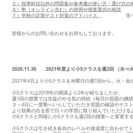
５）指導科目以外の問題集や参考書の使い方・選び方の
６）塾（オンライン含む）の併用や授業選択の相談
７）学校の定期テスト対策のアドバイス
等
皆様からのお問い合わせをお待ちしております。
2020.11.30
2021年度より小5クラスを週2回 （水
2021年4月より小5クラスを水曜日の週1回から、火・
小5クラスは2018年の開講より2年が経ちましたが、
週1回の授業では生徒のやる気の持続（毎日の宿題の継
３～4日に一度塾へいらしていただき宿題の確認やテス
より効果の出る形で日々の学習に取り組んでいただける
小6クラスと同様に小5クラスも週2回の授業へと変更す
小5クラスは引き続き各自のレベルや達成度に合わせて