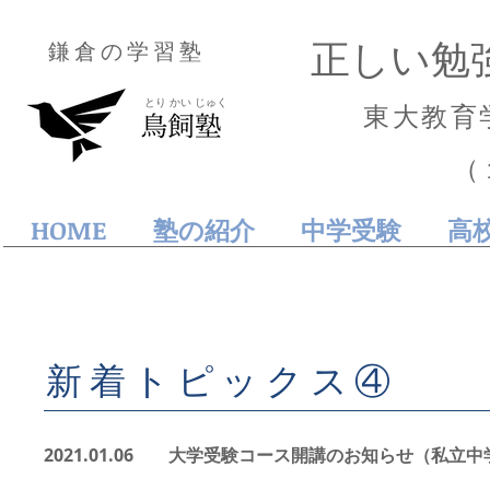
正しい勉
鎌倉の学習塾
とり かい じゅく
東大教育
（
HOME
塾の紹介
中学受験
高
​新着トピックス
④
2021.01.06
大学受験コース開講のお知らせ
（私立中