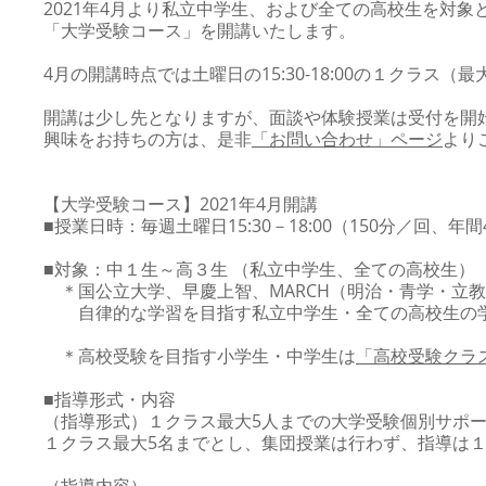
2021年4月より私立中学生、および全ての高校生を対象
「大学受験コース」を開講いたします。
4月の開講時点では土曜日の15:30-18:00の１クラス
開講は少し先となりますが、面談や体験授業は受付を開
興味をお持ちの方は、是非
「お問い合わせ」ページ
より
【大学受験コース】2021年4月開講
■授業日時：毎週土曜日15:30－18:00（150分／回、年間
■対象：中１生～高３生 （私立中学生、全ての高校生）
＊国公立大学、早慶上智、MARCH（明治・青学・立
自律的な学習を目指す私立中学生・全ての高校生の学
＊高校受験を目指す小学生・中学生は
「高校受験クラ
■指導形式・内容
（指導形式）１クラス最大5人までの大学受験個別サポ
１クラス最大5名までとし、集団授業は行わず、指導は