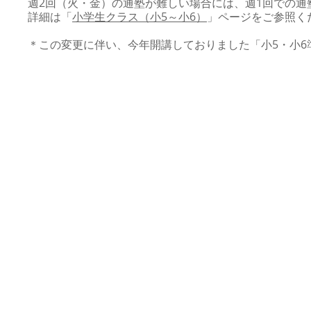
週2回（火・金）の通塾が難しい場合には、週1回での通
詳細は「
小学生クラス（小5～小6）
」ページをご参照く
＊この変更に伴い、今年開講しておりました「小5・小6
© 2026 鳥飼塾ー東京大学教育