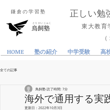
正しい勉
鎌倉の学習塾
とり かい じゅく
東大教育
（
HOME
塾の紹介
中学受験
高
全ての記事
鳥飼塾
読了時間: 7分
海外で通用する実
更新日：
2022年10月3日